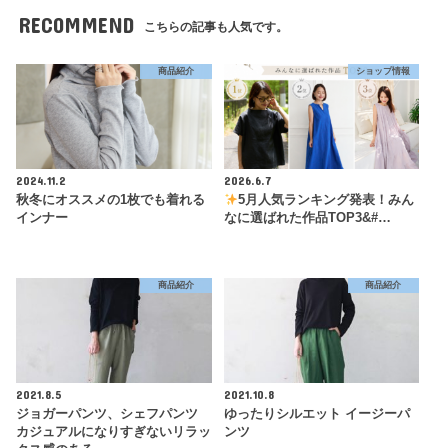
RECOMMEND
こちらの記事も人気です。
商品紹介
ショップ情報
2024.11.2
2026.6.7
秋冬にオススメの1枚でも着れる
5月人気ランキング発表！みん
インナー
なに選ばれた作品TOP3&#…
商品紹介
商品紹介
2021.8.5
2021.10.8
ジョガーパンツ、シェフパンツ
ゆったりシルエット イージーパ
カジュアルになりすぎないリラッ
ンツ