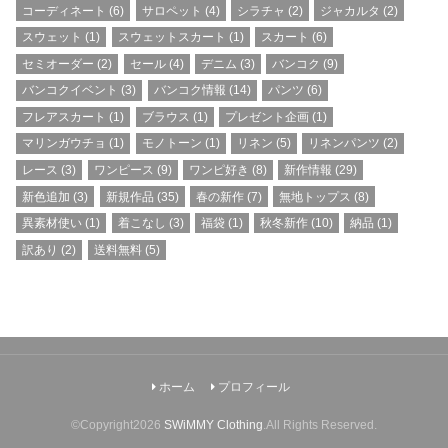
コーディネート
(6)
サロペット
(4)
シラチャ
(2)
ジャカルタ
(2)
スウェット
(1)
スウェットスカート
(1)
スカート
(6)
セミオーダー
(2)
セール
(4)
デニム
(3)
バンコク
(9)
バンコクイベント
(3)
バンコク情報
(14)
パンツ
(6)
フレアスカート
(1)
ブラウス
(1)
プレゼント企画
(1)
マリンガウチョ
(1)
モノトーン
(1)
リネン
(5)
リネンパンツ
(2)
レース
(3)
ワンピース
(9)
ワンピ好き
(8)
新作情報
(29)
新色追加
(3)
新規作品
(35)
春の新作
(7)
無地トップス
(8)
異素材使い
(1)
着こなし
(3)
福袋
(1)
秋冬新作
(10)
納品
(1)
訳あり
(2)
送料無料
(5)
ホーム
プロフィール
©Copyright2026
SWiMMY Clothing
.All Rights Reserved.