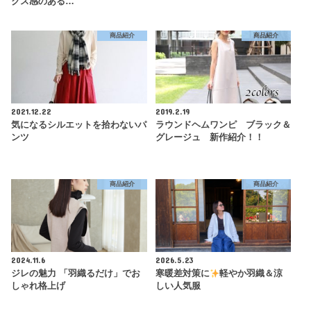
クス感のある…
商品紹介
商品紹介
2021.12.22
2019.2.19
気になるシルエットを拾わないパ
ラウンドヘムワンピ ブラック＆
ンツ
グレージュ 新作紹介！！
商品紹介
商品紹介
2024.11.6
2026.5.23
ジレの魅力 「羽織るだけ」でお
寒暖差対策に
軽やか羽織＆涼
しゃれ格上げ
しい人気服